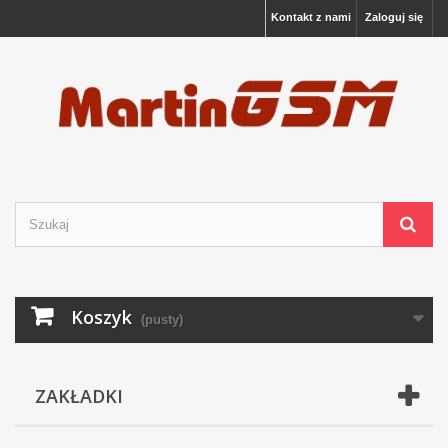
Kontakt z nami
Zaloguj się
Koszyk
(pusty)
ZAKŁADKI