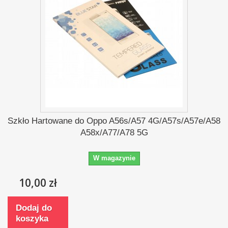
Szkło Hartowane do Oppo A56s/A57 4G/A57s/A57e/A58
A58x/A77/A78 5G
W magazynie
10,00 zł
Dodaj do
koszyka