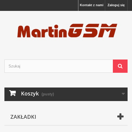
Kontakt z nami
Zaloguj się
Koszyk
(pusty)
ZAKŁADKI