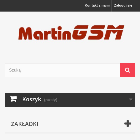
Kontakt z nami
Zaloguj się
Koszyk
(pusty)
ZAKŁADKI