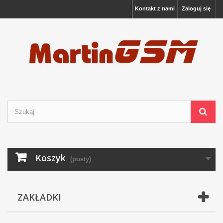
Kontakt z nami
Zaloguj się
Koszyk
(pusty)
ZAKŁADKI