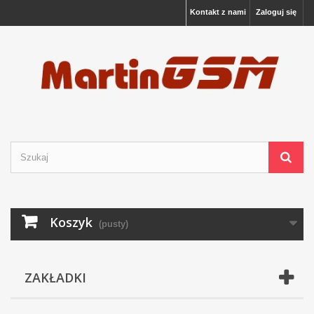
Kontakt z nami
Zaloguj się
Koszyk
(pusty)
ZAKŁADKI