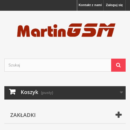
Kontakt z nami
Zaloguj się
Koszyk
(pusty)
ZAKŁADKI