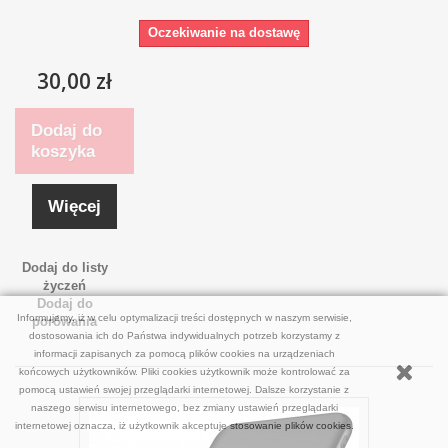
Oczekiwanie na dostawę
30,00 zł
Dodaj do
koszyka
Więcej
Dodaj do listy
życzeń
Dodaj do
Informujemy, iż w celu optymalizacji treści dostępnych w naszym serwisie,
porówania
dostosowania ich do Państwa indywidualnych potrzeb korzystamy z
informacji zapisanych za pomocą plików cookies na urządzeniach
końcowych użytkowników. Pliki cookies użytkownik może kontrolować za
pomocą ustawień swojej przeglądarki internetowej. Dalsze korzystanie z
naszego serwisu internetowego, bez zmiany ustawień przeglądarki
internetowej oznacza, iż użytkownik akceptuje stosowanie plików cookies.