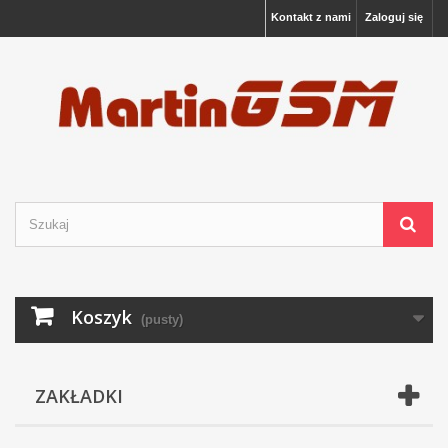
Kontakt z nami
Zaloguj się
Koszyk
(pusty)
ZAKŁADKI