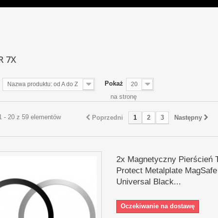
R 7X
Pokaż
Nazwa produktu: od A do Z
20
na stronę
1 - 20 z 59 elementów
Poprzedni
1
2
3
Następny
2x Magnetyczny Pierścień 
Protect Metalplate MagSafe
Universal Black...
Oczekiwanie na dostawę