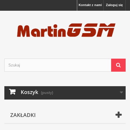
Kontakt z nami
Zaloguj się
Koszyk
(pusty)
ZAKŁADKI