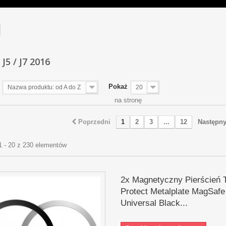
/ J5 / J7 2016
Pokaż
Nazwa produktu: od A do Z
20
na stronę
Poprzedni
1
2
3
...
12
Następn
1 - 20 z 230 elementów
2x Magnetyczny Pierścień 
Protect Metalplate MagSafe
Universal Black...