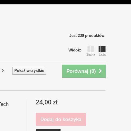
Jest 230 produktów.
Widok:
Siatka
Lista
y
Pokaż wszystkie
Porównaj (
0
)
24,00 zł
Tech
Dodaj do koszyka