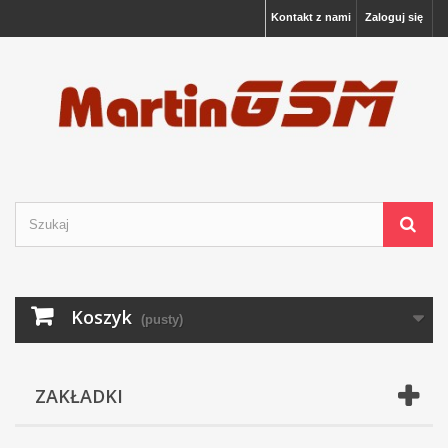
Kontakt z nami
Zaloguj się
Koszyk
(pusty)
ZAKŁADKI