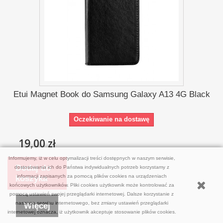
Etui Magnet Book do Samsung Galaxy A13 4G Black
Oczekiwanie na dostawę
19,00 zł
Informujemy, iż w celu optymalizacji treści dostępnych w naszym serwisie,
Dodaj do
dostosowania ich do Państwa indywidualnych potrzeb korzystamy z
informacji zapisanych za pomocą plików cookies na urządzeniach
koszyka
końcowych użytkowników. Pliki cookies użytkownik może kontrolować za
pomocą ustawień swojej przeglądarki internetowej. Dalsze korzystanie z
naszego serwisu internetowego, bez zmiany ustawień przeglądarki
Więcej
internetowej oznacza, iż użytkownik akceptuje stosowanie plików cookies.