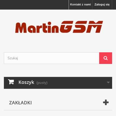
Kontakt z nami
Zaloguj się
Koszyk
(pusty)
ZAKŁADKI