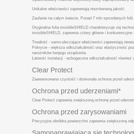
Unikalne właściwości zapewniają niezrównaną jakość.
Zaufanie na całym świecie. Ponad 7 mln sprzedanych folii.
Oryginalna folia invisibleSHIELD charakteryzuje się techno
invisibleSHIELD, zapewnia cztery główne i konkurencyjne 
Trwałość - samo-uleczające właściwości zapewniają niewi
Pokrycie - większa odkształcalność oraz elastyczność po
narożników twojego urządzenia
Łatwość instalacji - wzbogacona odkształcalność również uł
Clear Protect
Zaawansowana czystość i doskonała ochrona przed uderz
Ochrona przed uderzeniami*
Clear Protect zapewnia zwiększoną ochronę przed uderzeni
Ochrona przed zarysowaniami
Precyzyjna obróbka powierzchni zapewnia zwiększoną odp
Samonaprawiająca się technolog