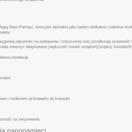
logią Nano-Pamięci, która jest widzialna jako bardzo delikatna i subtelna stru
zalety:
arygodną odporność na zadrapania i zniszczenia oraz przedłużają żywotność 
zwala stworzyć dedykowane (większość modeli urządzeń) projekty invisible
atwia instalację.
eniami
ami i rozbiciem od krawędzi do krawędzi.
orność na zarysowania.
ia nanopamięci