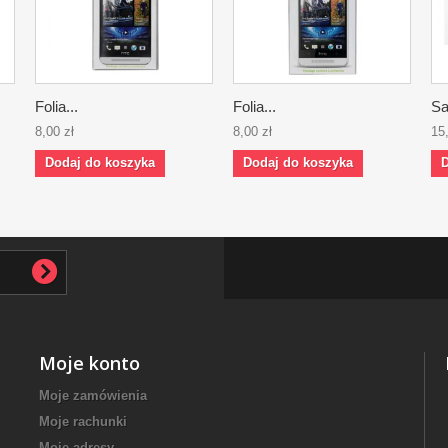
Folia...
Folia...
Sa
8,00 zł
8,00 zł
15
Dodaj do koszyka
Dodaj do koszyka
D
Moje konto
Moje zamówienia
Moje rachunki
Moje adresy