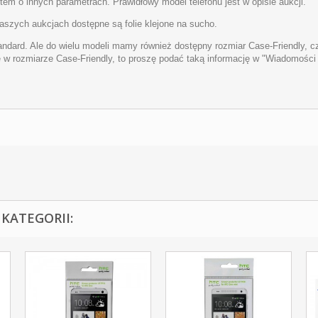
m o innych parametrach. Prawidłowy model telefonu jest w opisie aukcji.
naszych aukcjach dostępne są folie klejone na sucho.
andard. Ale do wielu modeli mamy również dostępny rozmiar Case-Friendly, 
ę w rozmiarze Case-Friendly, to proszę podać taką informację w "Wiadomośc
KATEGORII: