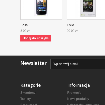
Folia...
Folia...
8,00 zł
20,00 zł
Dodaj do koszyka
Newsletter
Kategorie
Informacja
Smartfony
Promocje
Tablety
Nowe produkty
Producenci
Najczęściej kupowane