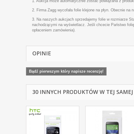
1. Aukcja może automatycznie zostać powiązana z produkte
2. Firma Zagg wycofała folie klejone na płyn. Obecnie na 
3. Na naszych aukcjach sprzedajemy folie w rozmiarze St
nachodzącymi na wyświetlacz. Jeśli chcecie Państwo foli
opłaceniem zamówienia).
OPINIE
Bądź pierwszym który napisze recenzję!
30 INNYCH PRODUKTÓW W TEJ SAMEJ 