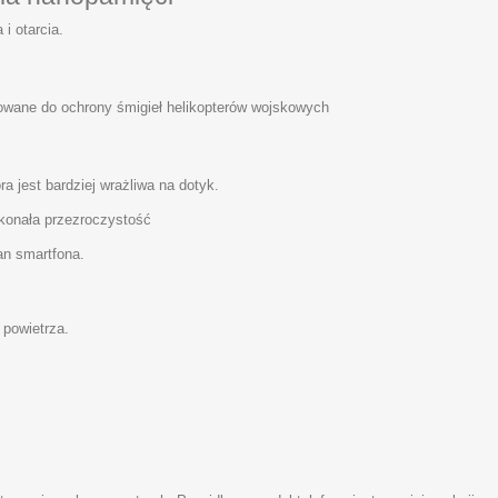
i otarcia.
towane do ochrony śmigieł helikopterów wojskowych
ra jest bardziej wrażliwa na dotyk.
skonała przezroczystość
an smartfona.
 powietrza.