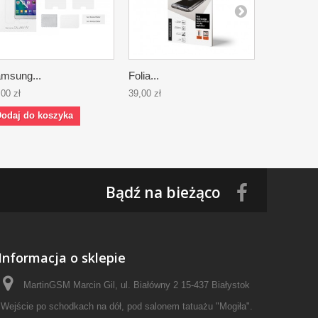
msung...
Folia...
Folia...
,00 zł
39,00 zł
39,00 zł
odaj do koszyka
Bądź na bieżąco
Informacja o sklepie
MartinGSM Marcin Gil, ul. Białówny 2 15-437 Białystok
Wejście po schodkach na dół, pod salonem tatuażu "Mogiła".