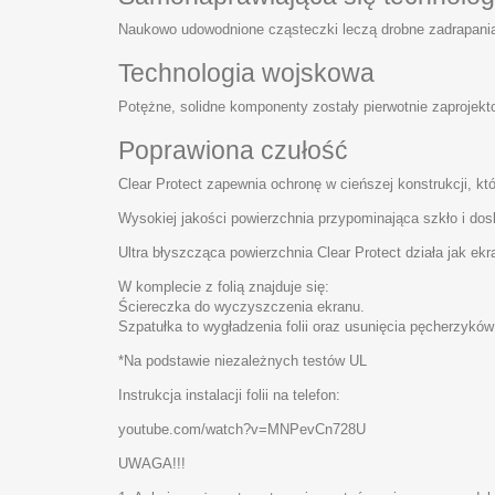
Naukowo udowodnione cząsteczki leczą drobne zadrapania 
Technologia wojskowa
Potężne, solidne komponenty zostały pierwotnie zaprojek
Poprawiona czułość
Clear Protect zapewnia ochronę w cieńszej konstrukcji, któ
Wysokiej jakości powierzchnia przypominająca szkło i do
Ultra błyszcząca powierzchnia Clear Protect działa jak ekr
W komplecie z folią znajduje się:
Ściereczka do wyczyszczenia ekranu.
Szpatułka to wygładzenia folii oraz usunięcia pęcherzyków
*Na podstawie niezależnych testów UL
Instrukcja instalacji folii na telefon:
youtube.com/watch?v=MNPevCn728U
UWAGA!!!